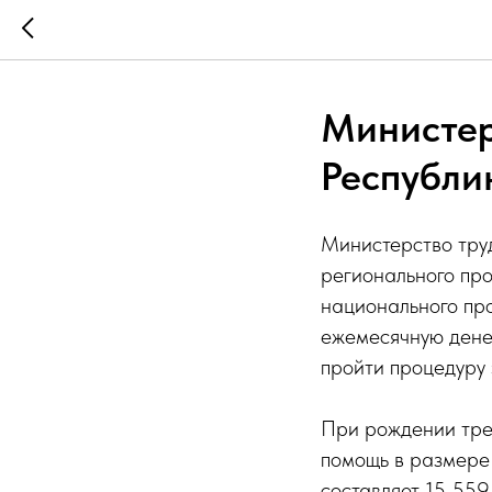
Министер
Республи
Министерство тру
регионального пр
национального про
ежемесячную дене
пройти процедуру
При рождении трет
помощь в размере 
составляет 15 559