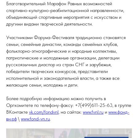
Благотворительный Марафон Равных возможностей
спортивно-культурно-реабилитационной направленности,
объединяющий спортивные мероприятия с искусством и
другими видами творческой деятельности.
Участниками Форума-Фестиваля традиционно становятся
семьи, семейные династии, команды семейных клубов,
фольклорно-этнографические и народные коллективы,
патриотические и молодежные организации, делегации
русскоязычных диаспор из стран СНГ и зарубежья,
победители творческих конкурсов, представители
исполнительной и законодательной власти, а также все
желающие семьи, молодежь и дети.
Более подробную информацию можно получить в
Оргкомитете по телефону-факсу: +7(499)611-25-63, в группе
ВКонтакте
vk.com/fondvnl
, на сайтах:
www.fvnl.ru
и
www.фонд-
вн.рф
\
www.fond-vn.ru
.