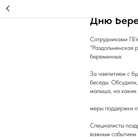
В п. Раз
Дню Бере
Сотрудниками ГБ
"Раздольненская 
беременных.
За чаепитием с б
беседы. Обсудили,
малыша, на какие
меры поддержки от
Специалисты позд
важным событием в