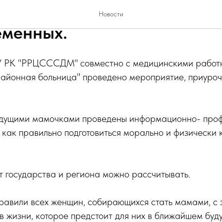
дольное проведено мероприя
Новости
менных.
У РК "РРЦСССДМ" совместно с медицинскими работ
районная больница" проведено мероприятие, приуро
удущими мамочками проведены информационно- про
 как правильно подготовиться морально и физически 
 государства и региона можно рассчитывать.
равили всех женщин, собирающихся стать мамами, с 
 жизни, которое предстоит для них в ближайшем буд