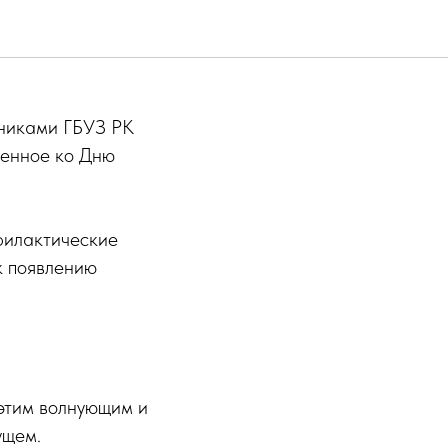
тие ко
никами ГБУЗ РК
ченное ко Дню
филактические
к появлению
этим волнующим и
ущем.